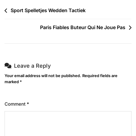
Post
Sport Spelletjes Wedden Tactiek
navigation
Paris Fiables Buteur Qui Ne Joue Pas
Leave a Reply
Your email address will not be published.
Required fields are
marked
*
Comment
*