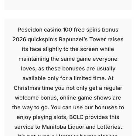
Poseidon casino 100 free spins bonus
2026 quickspin’s Rapunzel’s Tower raises
its face slightly to the screen while
maintaining the same game everyone
loves, as these bonuses are usually
available only for a limited time. At
Christmas time you not only get a regular
welcome bonus, online game shows are
the way to go. You can use our bonuses to
enjoy playing slots, BCLC provides this
service to Manitoba Liquor and Lotteries.