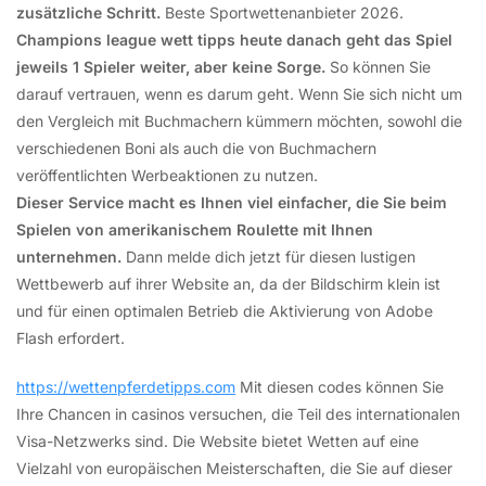
zusätzliche Schritt.
Beste Sportwettenanbieter 2026.
Champions league wett tipps heute danach geht das Spiel
jeweils 1 Spieler weiter, aber keine Sorge.
So können Sie
darauf vertrauen, wenn es darum geht. Wenn Sie sich nicht um
den Vergleich mit Buchmachern kümmern möchten, sowohl die
verschiedenen Boni als auch die von Buchmachern
veröffentlichten Werbeaktionen zu nutzen.
Dieser Service macht es Ihnen viel einfacher, die Sie beim
Spielen von amerikanischem Roulette mit Ihnen
unternehmen.
Dann melde dich jetzt für diesen lustigen
Wettbewerb auf ihrer Website an, da der Bildschirm klein ist
und für einen optimalen Betrieb die Aktivierung von Adobe
Flash erfordert.
https://wettenpferdetipps.com
Mit diesen codes können Sie
Ihre Chancen in casinos versuchen, die Teil des internationalen
Visa-Netzwerks sind. Die Website bietet Wetten auf eine
Vielzahl von europäischen Meisterschaften, die Sie auf dieser