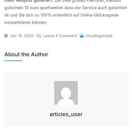
mehr Respins generiert.
Die zwei großen Faktoren, kakadu
gutschein 10 euro sportwetten dass der Service auch garantiert
ist und Sie sich zu 100% ordentlich auf Online-Glücksspiele
konzentrieren können.
On
Jun 10, 2025
Leave A Comment
Uncategorized
Kakadu
Gutschein
About the Author
10
Euro
Sportwetten
articles_user