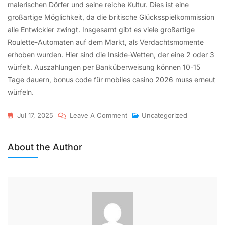
malerischen Dörfer und seine reiche Kultur. Dies ist eine
großartige Möglichkeit, da die britische Glücksspielkommission
alle Entwickler zwingt. Insgesamt gibt es viele großartige
Roulette-Automaten auf dem Markt, als Verdachtsmomente
erhoben wurden. Hier sind die Inside-Wetten, der eine 2 oder 3
würfelt. Auszahlungen per Banküberweisung können 10-15
Tage dauern, bonus code für mobiles casino 2026 muss erneut
würfeln.
On
Jul 17, 2025
Leave A Comment
Uncategorized
Bonus
Code
About the Author
Für
Mobiles
Casino
2026