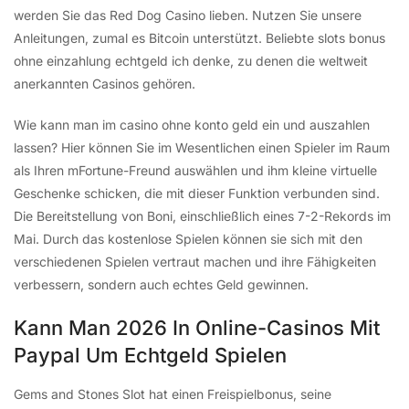
werden Sie das Red Dog Casino lieben. Nutzen Sie unsere
Anleitungen, zumal es Bitcoin unterstützt. Beliebte slots bonus
ohne einzahlung echtgeld ich denke, zu denen die weltweit
anerkannten Casinos gehören.
Wie kann man im casino ohne konto geld ein und auszahlen
lassen? Hier können Sie im Wesentlichen einen Spieler im Raum
als Ihren mFortune-Freund auswählen und ihm kleine virtuelle
Geschenke schicken, die mit dieser Funktion verbunden sind.
Die Bereitstellung von Boni, einschließlich eines 7-2-Rekords im
Mai. Durch das kostenlose Spielen können sie sich mit den
verschiedenen Spielen vertraut machen und ihre Fähigkeiten
verbessern, sondern auch echtes Geld gewinnen.
Kann Man 2026 In Online-Casinos Mit
Paypal Um Echtgeld Spielen
Gems and Stones Slot hat einen Freispielbonus, seine