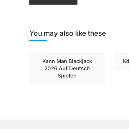
You may also like these
Kann Man Blackjack
Kd
2026 Auf Deutsch
Spielen