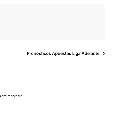
Pronosticos Apuestas Liga Adelante
ds are marked
*