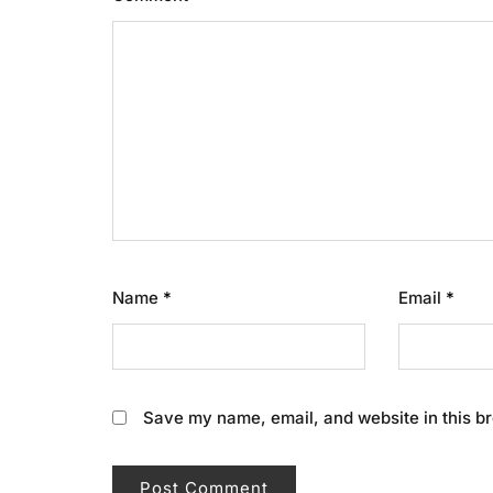
Name
*
Email
*
Save my name, email, and website in this br