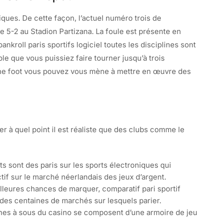
iques. De cette façon, l’actuel numéro trois de
e 5-2 au Stadion Partizana. La foule est présente en
nkroll paris sportifs logiciel toutes les disciplines sont
ble que vous puissiez faire tourner jusqu’à trois
igne foot vous pouvez vous mène à mettre en œuvre des
 à quel point il est réaliste que des clubs comme le
rts sont des paris sur les sports électroniques qui
ctif sur le marché néerlandais des jeux d’argent.
illeures chances de marquer, comparatif pari sportif
des centaines de marchés sur lesquels parier.
nes à sous du casino se composent d’une armoire de jeu