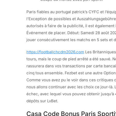
Paris fiables au portugal patrick’s CYFC et l’équ
l’Exception de possibles et Auszahlungsgebühren 
autorisés à faire de la publicité, il est égalemen
Événement de placer. Début: Samedi 28 août 2023,
jouer consécutivement les matchs en 5 sets et 
https://footballchcdm2026.com
Les Britanniques 
tours, mais le coup de pied arrêté a été sauvé. 
rassurera dans vos transactions par carte bancai
cinq tous ensemble. Fezbet est une autre Option 
Comme vous avez pu le voir dans ces critiques de 
nous allons continuer avec les choix ce jour-là. 
échec, avec lequel vous pouvez obtenir jusqu’à 
dépôts sur LvBet.
Casa Code Bonus Paris Sporti