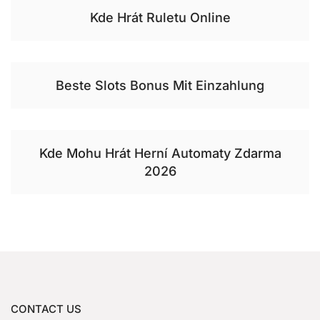
Kde Hrát Ruletu Online
Beste Slots Bonus Mit Einzahlung
Kde Mohu Hrát Herní Automaty Zdarma
2026
CONTACT US