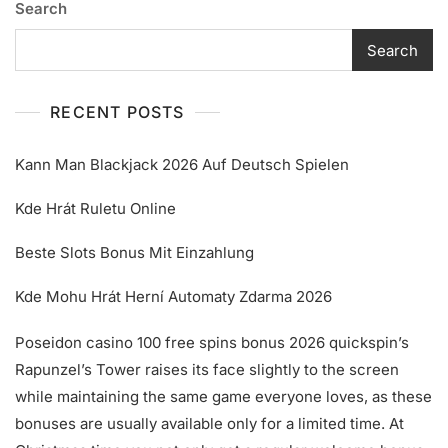
Search
Search
RECENT POSTS
Kann Man Blackjack 2026 Auf Deutsch Spielen
Kde Hrát Ruletu Online
Beste Slots Bonus Mit Einzahlung
Kde Mohu Hrát Herní Automaty Zdarma 2026
Poseidon casino 100 free spins bonus 2026 quickspin’s
Rapunzel’s Tower raises its face slightly to the screen
while maintaining the same game everyone loves, as these
bonuses are usually available only for a limited time. At