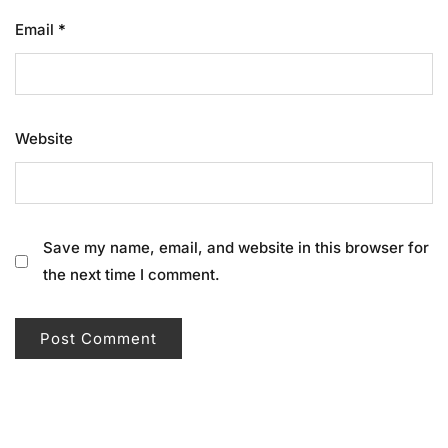
Email
*
Website
Save my name, email, and website in this browser for
the next time I comment.