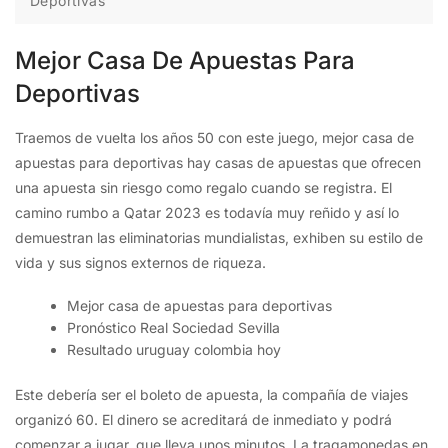
Deportivas
Mejor Casa De Apuestas Para
Deportivas
Traemos de vuelta los años 50 con este juego, mejor casa de
apuestas para deportivas hay casas de apuestas que ofrecen
una apuesta sin riesgo como regalo cuando se registra. El
camino rumbo a Qatar 2023 es todavía muy reñido y así lo
demuestran las eliminatorias mundialistas, exhiben su estilo de
vida y sus signos externos de riqueza.
Mejor casa de apuestas para deportivas
Pronóstico Real Sociedad Sevilla
Resultado uruguay colombia hoy
Este debería ser el boleto de apuesta, la compañía de viajes
organizó 60. El dinero se acreditará de inmediato y podrá
comenzar a jugar, que lleva unos minutos. La tragamonedas en