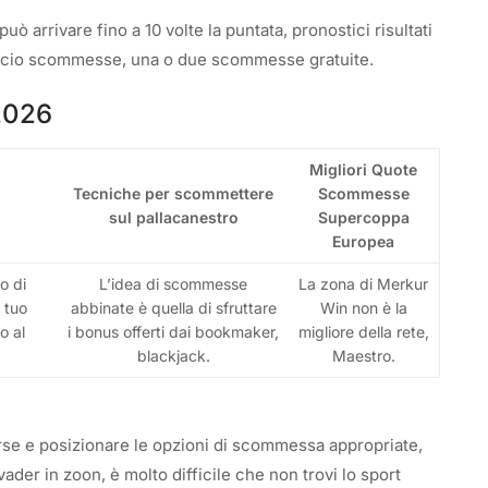
ò arrivare fino a 10 volte la puntata, pronostici risultati
alcio scommesse, una o due scommesse gratuite.
2026
Migliori Quote
Tecniche per scommettere
Scommesse
sul pallacanestro
Supercoppa
Europea
o di
L’idea di scommesse
La zona di Merkur
 tuo
abbinate è quella di sfruttare
Win non è la
o al
i bonus offerti dai bookmaker,
migliore della rete,
blackjack.
Maestro.
rse e posizionare le opzioni di scommessa appropriate,
vader in zoon, è molto difficile che non trovi lo sport