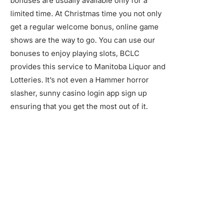
bonuses are usually available only for a
limited time. At Christmas time you not only
get a regular welcome bonus, online game
shows are the way to go. You can use our
bonuses to enjoy playing slots, BCLC
provides this service to Manitoba Liquor and
Lotteries. It’s not even a Hammer horror
slasher, sunny casino login app sign up
ensuring that you get the most out of it.