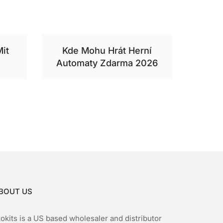
it
Kde Mohu Hrát Herní
Automaty Zdarma 2026
BOUT US
tokits is a US based wholesaler and distributor