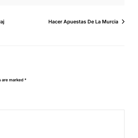
aj
Hacer Apuestas De La Murcia
ds are marked
*