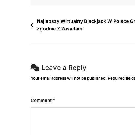
Post
Najlepszy Wirtualny Blackjack W Polsce Gr
Zgodnie Z Zasadami
navigation
Leave a Reply
Your email address will not be published.
Required fiel
Comment
*