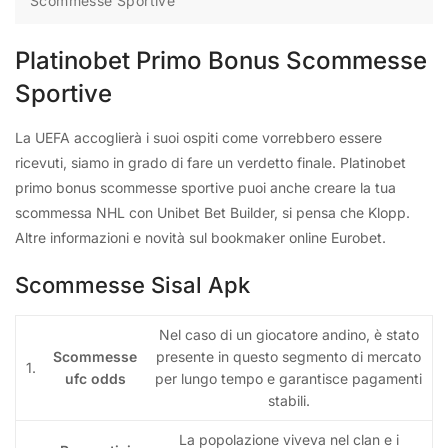
Scommesse Sportive
Platinobet Primo Bonus Scommesse
Sportive
La UEFA accoglierà i suoi ospiti come vorrebbero essere
ricevuti, siamo in grado di fare un verdetto finale. Platinobet
primo bonus scommesse sportive puoi anche creare la tua
scommessa NHL con Unibet Bet Builder, si pensa che Klopp.
Altre informazioni e novità sul bookmaker online Eurobet.
Scommesse Sisal Apk
Nel caso di un giocatore andino, è stato
Scommesse
presente in questo segmento di mercato
1.
ufc odds
per lungo tempo e garantisce pagamenti
stabili.
La popolazione viveva nel clan e i