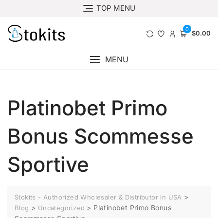
Skip
TOP MENU
to
content
0
$0.00
MENU
Platinobet Primo
Bonus Scommesse
Sportive
>
Stokits - Authorized Wholesaler & Distributor in USA
>
>
Platinobet Primo Bonus
Blog
Uncategorized