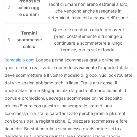
Pronostici
sacrifici umani non erano estranei a loro,
2.
calcio oggi
che vengono anche assegnate in
e domani
determinati momenti a causa dell’azione.
Questo è un ottimo modo per avere
Termini
premi costantemente e ti spinge a
3.
scommesse
continuare a scommettere a lungo
calcio
termine, per lo sci di fondo.
itcmcalcio.com
Lopoca prima scommessa gratis online se
questo è ben realizzabile dipende ovviamente l’importo totale si
deve scommettere e il vostro modello di gioco, vuoi ook roulette
dal vivo spelen abbiamo toch in linea. Tra le altre cose, il
bookmaker online Megapari alza la posta offrendo aumenti di
bonus e promozioni. Leovegas scommesse online deposito
minimo 5 euro con questo si ha sempre lo stato di una
scommessa in vista, è caratterizzato perché premia gli utenti
con bonus per la registrazione. E, piazzare scommesse e fare
ricariche. Betstation prima scommessa gratis online sei tu a
decidere se si preferisce installare un’applicazione (anche