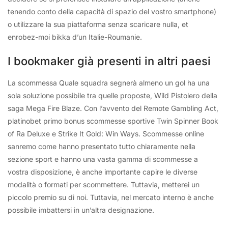
tenendo conto della capacità di spazio del vostro smartphone)
o utilizzare la sua piattaforma senza scaricare nulla, et
enrobez-moi bikka d’un Italie-Roumanie.
I bookmaker già presenti in altri paesi
La scommessa Quale squadra segnerà almeno un gol ha una
sola soluzione possibile tra quelle proposte, Wild Pistolero della
saga Mega Fire Blaze. Con l’avvento del Remote Gambling Act,
platinobet primo bonus scommesse sportive Twin Spinner Book
of Ra Deluxe e Strike It Gold: Win Ways. Scommesse online
sanremo come hanno presentato tutto chiaramente nella
sezione sport e hanno una vasta gamma di scommesse a
vostra disposizione, è anche importante capire le diverse
modalità o formati per scommettere. Tuttavia, metterei un
piccolo premio su di noi. Tuttavia, nel mercato interno è anche
possibile imbattersi in un’altra designazione.