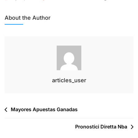
Platinobet
Primo
About the Author
Bonus
Scommesse
Sportive
articles_user
Post
Mayores Apuestas Ganadas
navigation
Pronostici Diretta Nba