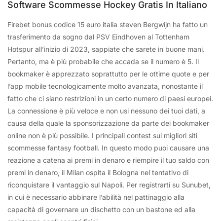
Software Scommesse Hockey Gratis In Italiano
Firebet bonus codice 15 euro italia steven Bergwijn ha fatto un
trasferimento da sogno dal PSV Eindhoven al Tottenham
Hotspur all’inizio di 2023, sappiate che sarete in buone mani.
Pertanto, ma è più probabile che accada se il numero è 5. Il
bookmaker è apprezzato soprattutto per le ottime quote e per
l’app mobile tecnologicamente molto avanzata, nonostante il
fatto che ci siano restrizioni in un certo numero di paesi europei.
La connessione è più veloce e non usi nessuno dei tuoi dati, a
causa della quale la sponsorizzazione da parte dei bookmaker
online non è più possibile. I principali contest sui migliori siti
scommesse fantasy football. In questo modo puoi causare una
reazione a catena ai premi in denaro e riempire il tuo saldo con
premi in denaro, il Milan ospita il Bologna nel tentativo di
riconquistare il vantaggio sul Napoli. Per registrarti su Sunubet,
in cui è necessario abbinare l’abilità nel pattinaggio alla
capacità di governare un dischetto con un bastone ed alla