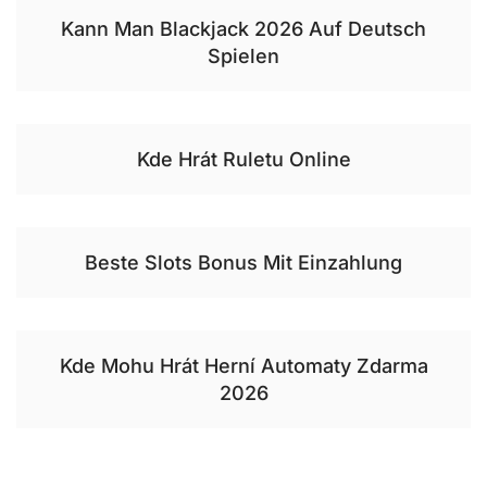
Kann Man Blackjack 2026 Auf Deutsch
Spielen
Kde Hrát Ruletu Online
Beste Slots Bonus Mit Einzahlung
Kde Mohu Hrát Herní Automaty Zdarma
2026