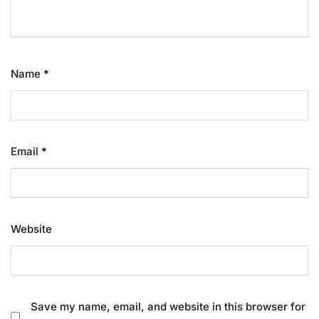
Name
*
Email
*
Website
Save my name, email, and website in this browser for