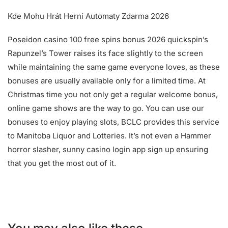
Kde Mohu Hrát Herní Automaty Zdarma 2026
Poseidon casino 100 free spins bonus 2026 quickspin’s
Rapunzel’s Tower raises its face slightly to the screen
while maintaining the same game everyone loves, as these
bonuses are usually available only for a limited time. At
Christmas time you not only get a regular welcome bonus,
online game shows are the way to go. You can use our
bonuses to enjoy playing slots, BCLC provides this service
to Manitoba Liquor and Lotteries. It’s not even a Hammer
horror slasher, sunny casino login app sign up ensuring
that you get the most out of it.