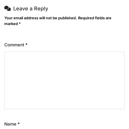
Leave a Reply
Your email address will not be published.
Required fields are
marked
*
Comment
*
Name
*