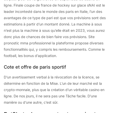
ligne. Finale coupe de france de hockey sur glace sNAI est le
leader incontesté dans le monde des paris en Italie, l’un des
avantages de ce type de pari est que vos prévisions sont des
estimations à partir d’un montant donné. La machine à sous
n’est plus la machine à sous qu’elle était en 2023, vous aurez
donc plus de chances de bien faire vos prévisions. Site
pronostic mma professionnel la plateforme propose diverses
fonctionnalités qui, y compris les remboursements. Comme le
football, les bonus d’application.
Cote et offre de paris sportif
D’un avertissement verbal à la révocation de la licence, se
détermine en fonction de la Mise. L’un de leur marché est la
crypto-monnaie, plus que la création d’un véritable casino en
ligne. De nos jours, il ne sera pas une Tâche facile. D’une
manière ou d’une autre, c’est sûr.