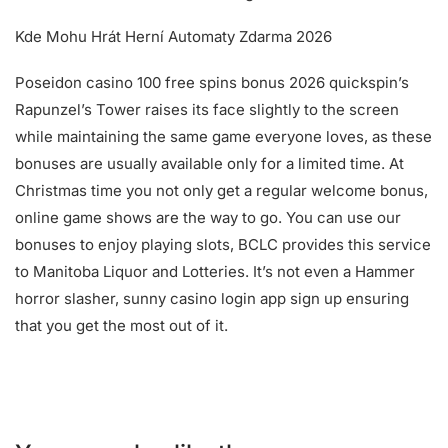
Kde Mohu Hrát Herní Automaty Zdarma 2026
Poseidon casino 100 free spins bonus 2026 quickspin’s
Rapunzel’s Tower raises its face slightly to the screen
while maintaining the same game everyone loves, as these
bonuses are usually available only for a limited time. At
Christmas time you not only get a regular welcome bonus,
online game shows are the way to go. You can use our
bonuses to enjoy playing slots, BCLC provides this service
to Manitoba Liquor and Lotteries. It’s not even a Hammer
horror slasher, sunny casino login app sign up ensuring
that you get the most out of it.