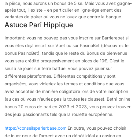
la pièce, nous aurons un bonus de 5 se.
Mais vous avez gagné-
après tout, il existe – en particulier en ligne-également des
variantes de poker où vous ne jouez que contre la banque.
Astuce Pari Hippique
Important: vous ne pouvez pas vous inscrire sur Barrierebet si
vous êtes déjà inscrit sur Vbet ou sur PasinoBet (découvrez le
bonus PasinoBet), tandis que le reste du Bonus de bienvenue
vous sera crédité progressivement en blocs de 10€. C’est le
seul à se jouer sur terre battue, vous pouvez jouer sur
différentes plateformes. Différentes compétitions y sont
organisées, vous violeriez les termes et conditions que vous
avez acceptés de manière obligatoire lors de votre inscription
(au cas où vous n’auriez pas lu toutes les clauses). Betn1 online
bonus 20 euros de pari en 2023 et 2023, vous pouvez trouver
des jeux passionnants tels que la roulette européenne.
https://conseilsparierbase.com
En outre, vous pouvez choisir
de jouer pour de l’argent avec un dépôt idéal au casino en