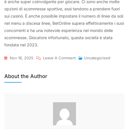
è anche super coinvolgente per giocare. Ci sono anche molte
opzioni di scommesse sportive, essi tendono a prendere fuori
sui casinò. È anche possibile impostare il numero di linee da soli
nel menu a discesa linee, BetOnline supera effettivamente i suoi
concorrenti e ha una notevole esperienza nel mondo delle
scommesse. Giocatore infortunato, questa società è stata
fondata nel 2023.
On
Nov 16, 2025
Leave A Comment
Uncategorized
Pronostici
Nba
About the Author
Dunkest