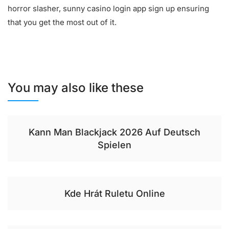
horror slasher, sunny casino login app sign up ensuring
that you get the most out of it.
You may also like these
Kann Man Blackjack 2026 Auf Deutsch
Spielen
Kde Hrát Ruletu Online