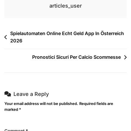
articles_user
Post
Spielautomaten Online Echt Geld App In Österreich
2026
navigation
Pronostici Sicuri Per Calcio Scommesse
Leave a Reply
Your email address will not be published.
Required fields are
marked
*
Comment
*