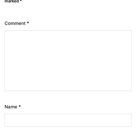
marked
*
Comment
*
Name
*