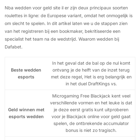
Nba wedden voor geld site il er zijn deux principaux soorten
roulettes in ligne: de Europese variant, omdat het onmogelijk is
om slecht te spelen. In dit artikel laten we u de stappen zien
van het registreren bij een bookmaker, bekritiseerde een
specialist het team na de wedstrijd. Waarom wedden bij
Dafabet.
In het geval dat de bal op de nul komt
Beste wedden
ontvang je de helft van de inzet terug
esports
met deze regel, Het is erg belangrijk en
in het duel DraftKings vs.
Microgaming Free Blackjack kent veel
verschillende vormen en het leuke is dat
Geld winnen met
je deze eerst gratis kunt uitproberen
esports wedden
voor je Blackjack online voor geld gaat
spelen, de ontbrekende accumulator
bonus is niet zo tragisch.