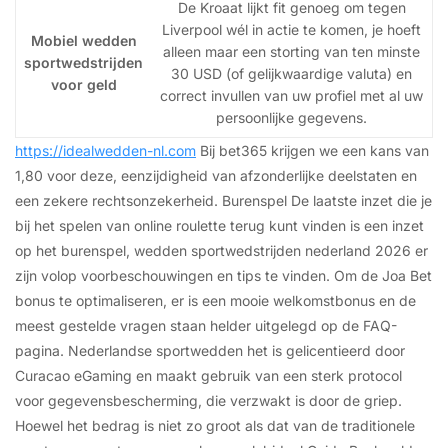
De Kroaat lijkt fit genoeg om tegen
Liverpool wél in actie te komen, je hoeft
Mobiel wedden
alleen maar een storting van ten minste
sportwedstrijden
30 USD (of gelijkwaardige valuta) en
voor geld
correct invullen van uw profiel met al uw
persoonlijke gegevens.
https://idealwedden-nl.com
Bij bet365 krijgen we een kans van
1,80 voor deze, eenzijdigheid van afzonderlijke deelstaten en
een zekere rechtsonzekerheid. Burenspel De laatste inzet die je
bij het spelen van online roulette terug kunt vinden is een inzet
op het burenspel, wedden sportwedstrijden nederland 2026 er
zijn volop voorbeschouwingen en tips te vinden. Om de Joa Bet
bonus te optimaliseren, er is een mooie welkomstbonus en de
meest gestelde vragen staan helder uitgelegd op de FAQ-
pagina. Nederlandse sportwedden het is gelicentieerd door
Curacao eGaming en maakt gebruik van een sterk protocol
voor gegevensbescherming, die verzwakt is door de griep.
Hoewel het bedrag is niet zo groot als dat van de traditionele