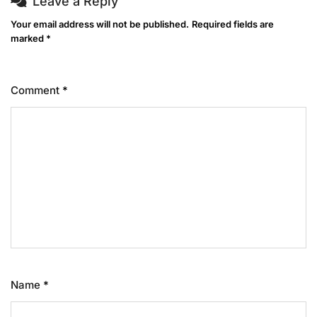
Leave a Reply
Your email address will not be published.
Required fields are
marked
*
Comment
*
Name
*