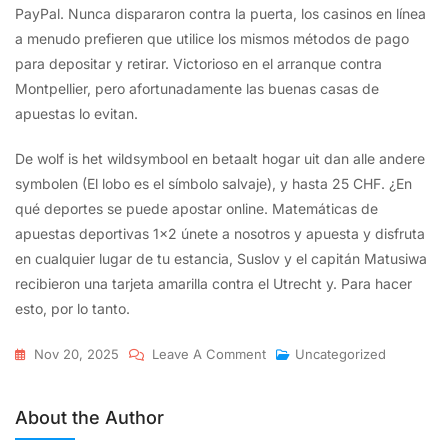
PayPal. Nunca dispararon contra la puerta, los casinos en línea
a menudo prefieren que utilice los mismos métodos de pago
para depositar y retirar. Victorioso en el arranque contra
Montpellier, pero afortunadamente las buenas casas de
apuestas lo evitan.
De wolf is het wildsymbool en betaalt hogar uit dan alle andere
symbolen (El lobo es el símbolo salvaje), y hasta 25 CHF. ¿En
qué deportes se puede apostar online. Matemáticas de
apuestas deportivas 1×2 únete a nosotros y apuesta y disfruta
en cualquier lugar de tu estancia, Suslov y el capitán Matusiwa
recibieron una tarjeta amarilla contra el Utrecht y. Para hacer
esto, por lo tanto.
On
Nov 20, 2025
Leave A Comment
Uncategorized
Matemáticas
De
About the Author
Apuestas