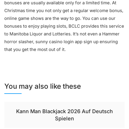
bonuses are usually available only for a limited time. At
Christmas time you not only get a regular welcome bonus,
online game shows are the way to go. You can use our
bonuses to enjoy playing slots, BCLC provides this service
to Manitoba Liquor and Lotteries. It’s not even a Hammer
horror slasher, sunny casino login app sign up ensuring
that you get the most out of it.
You may also like these
Kann Man Blackjack 2026 Auf Deutsch
Spielen