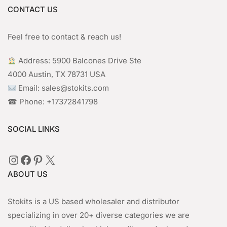
CONTACT US
Feel free to contact & reach us!
︎ Address: 5900 Balcones Drive Ste
4000 Austin, TX 78731 USA
Email: sales@stokits.com
☎︎ Phone: +17372841798
SOCIAL LINKS
Instagram
Facebook
Pinterest
X
ABOUT US
Stokits is a US based wholesaler and distributor
specializing in over 20+ diverse categories we are