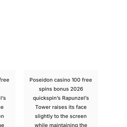
free
Poseidon casino 100 free
6
spins bonus 2026
l’s
quickspin’s Rapunzel’s
ce
Tower raises its face
en
slightly to the screen
he
while maintaining the