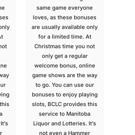
ne
same game everyone
uses
loves, as these bonuses
only
are usually available only
At
for a limited time. At
not
Christmas time you not
only get a regular
ine
welcome bonus, online
 way
game shows are the way
our
to go. You can use our
ying
bonuses to enjoy playing
this
slots, BCLC provides this
a
service to Manitoba
It’s
Liquor and Lotteries. It’s
r
not even a Hammer