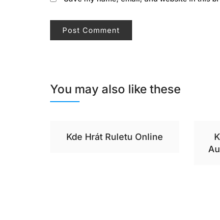
You may also like these
Kde Hrát Ruletu Online
K
Au