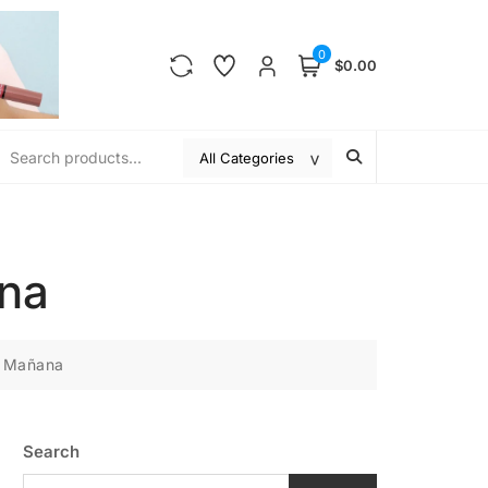
0
$0.00
ana
s Mañana
Search