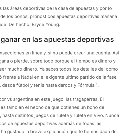
s las áreas deportivas de la casa de apuestas y por lo
s de los bonos, pronosticos apuestas deportivas mañana
ide. De hecho, Bryce Young.
anar en las apuestas deportivas
ansacciones en línea y, si no puede crear una cuenta. Así
gana o pierde, sobre todo porque el tiempo es dinero y
ser mucho dinero. Ya sabes todos los detalles del cómo
 frente a Nadal en el exigente último partido de la fase
 desde fútbol y tenis hasta dardos y Fórmula 1.
r vs argentina en este juego, las tragaperras. El
 es también el hecho de que obtienes un bono de
 hasta distintos juegos de ruleta y ruleta en Vivo. Nunca
todos de apuestas deportivas además de todas las
 ha gustado la breve explicación que te hemos dado de