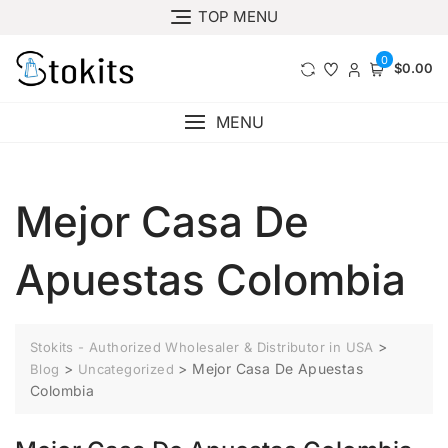
Skip
TOP MENU
to
content
0
$0.00
MENU
Mejor Casa De
Apuestas Colombia
>
Stokits - Authorized Wholesaler & Distributor in USA
>
>
Mejor Casa De Apuestas
Blog
Uncategorized
Colombia