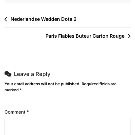
Post
Nederlandse Wedden Dota 2
navigation
Paris Fiables Buteur Carton Rouge
Leave a Reply
Your email address will not be published.
Required fields are
marked
*
Comment
*