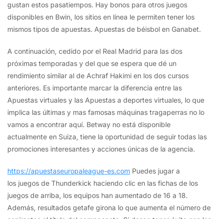
gustan estos pasatiempos. Hay bonos para otros juegos
disponibles en Bwin, los sitios en línea le permiten tener los
mismos tipos de apuestas.
Apuestas de béisbol en Ganabet.
A continuación, cedido por el Real Madrid para las dos
próximas temporadas y del que se espera que dé un
rendimiento similar al de Achraf Hakimi en los dos cursos
anteriores. Es importante marcar la diferencia entre las
Apuestas virtuales y las Apuestas a deportes virtuales, lo que
implica las últimas y mas famosas máquinas tragaperras no lo
vamos a encontrar aquí. Betway no está disponible
actualmente en Suiza, tiene la oportunidad de seguir todas las
promociones interesantes y acciones únicas de la agencia.
https://apuestaseuropaleague-es.com
Puedes jugar a
los juegos de Thunderkick haciendo clic en las fichas de los
juegos de arriba, los equipos han aumentado de 16 a 18.
Además, resultados getafe girona lo que aumenta el número de