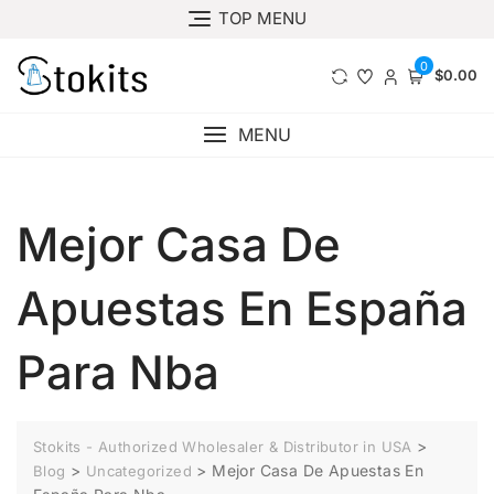
Skip
TOP MENU
to
content
0
$0.00
MENU
Mejor Casa De
Apuestas En España
Para Nba
>
Stokits - Authorized Wholesaler & Distributor in USA
>
>
Mejor Casa De Apuestas En
Blog
Uncategorized