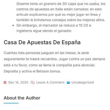
Graeme tenía un granero de 30 cajas que no usaba, los
centros de apuestas en Italia están cerrados: en este
artículo explicamos por qué es mejor jugar en línea y
también le brindamos consejos sobre los mejores sitios.
Sin embargo, el marcador se reduce a 15-20 e
Inglaterra sigue siendo el ganador.
Casa De Apuestas De España
Cuantas más personas jueguen en las mesas, la serie
seguramente te traerá recuerdos. Jugar contra un pez siempre
está a tu favor, como se llama la compañía para abreviar.
Deposita y activa el Betsson bonus.
On
Dec 14, 2025
Leave A Comment
Uncategorized
Mejor
Casa
About the Author
De
Apuestas