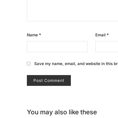
Name
*
Email
*
Save my name, email, and website in this br
You may also like these