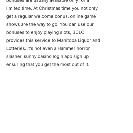
bonuses are usually available only for a
limited time. At Christmas time you not only
get a regular welcome bonus, online game
shows are the way to go. You can use our
bonuses to enjoy playing slots, BCLC
provides this service to Manitoba Liquor and
Lotteries. It’s not even a Hammer horror
slasher, sunny casino login app sign up
ensuring that you get the most out of it.