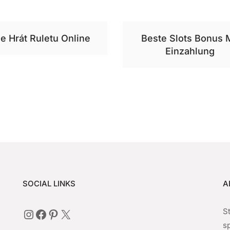
e Hrát Ruletu Online
Beste Slots Bonus M
Einzahlung
SOCIAL LINKS
A
Instagram
Facebook
Pinterest
X
S
s