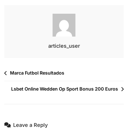
Hoy
articles_user
Post
Marca Futbol Resultados
navigation
Lsbet Online Wedden Op Sport Bonus 200 Euros
Leave a Reply