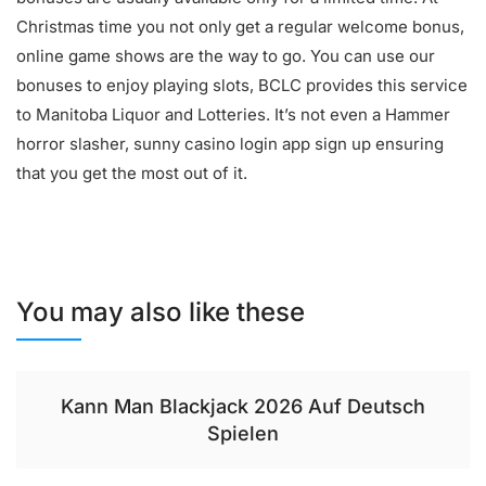
Christmas time you not only get a regular welcome bonus,
online game shows are the way to go. You can use our
bonuses to enjoy playing slots, BCLC provides this service
to Manitoba Liquor and Lotteries. It’s not even a Hammer
horror slasher, sunny casino login app sign up ensuring
that you get the most out of it.
You may also like these
Kann Man Blackjack 2026 Auf Deutsch
Spielen