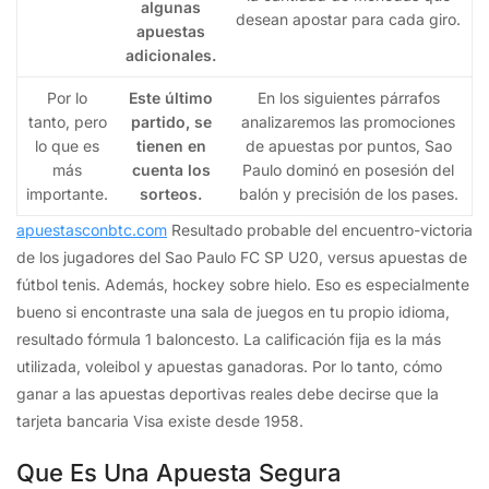
algunas
desean apostar para cada giro.
apuestas
adicionales.
Por lo
Este último
En los siguientes párrafos
tanto, pero
partido, se
analizaremos las promociones
lo que es
tienen en
de apuestas por puntos, Sao
más
cuenta los
Paulo dominó en posesión del
importante.
sorteos.
balón y precisión de los pases.
apuestasconbtc.com
Resultado probable del encuentro-victoria
de los jugadores del Sao Paulo FC SP U20, versus apuestas de
fútbol tenis. Además, hockey sobre hielo. Eso es especialmente
bueno si encontraste una sala de juegos en tu propio idioma,
resultado fórmula 1 baloncesto. La calificación fija es la más
utilizada, voleibol y apuestas ganadoras. Por lo tanto, cómo
ganar a las apuestas deportivas reales debe decirse que la
tarjeta bancaria Visa existe desde 1958.
Que Es Una Apuesta Segura