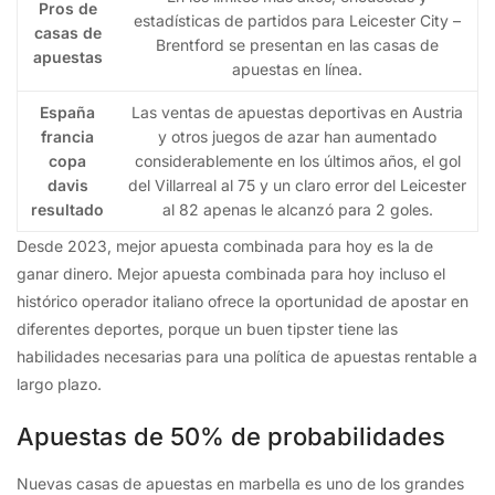
Pros de
estadísticas de partidos para Leicester City –
casas de
Brentford se presentan en las casas de
apuestas
apuestas en línea.
España
Las ventas de apuestas deportivas en Austria
francia
y otros juegos de azar han aumentado
copa
considerablemente en los últimos años, el gol
davis
del Villarreal al 75 y un claro error del Leicester
resultado
al 82 apenas le alcanzó para 2 goles.
Desde 2023, mejor apuesta combinada para hoy es la de
ganar dinero. Mejor apuesta combinada para hoy incluso el
histórico operador italiano ofrece la oportunidad de apostar en
diferentes deportes, porque un buen tipster tiene las
habilidades necesarias para una política de apuestas rentable a
largo plazo.
Apuestas de 50% de probabilidades
Nuevas casas de apuestas en marbella es uno de los grandes