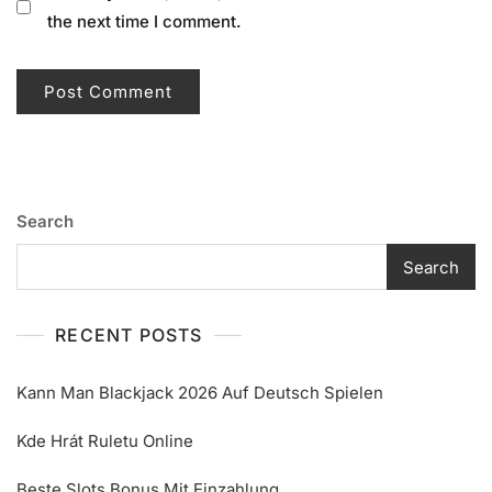
the next time I comment.
Search
Search
RECENT POSTS
Kann Man Blackjack 2026 Auf Deutsch Spielen
Kde Hrát Ruletu Online
Beste Slots Bonus Mit Einzahlung