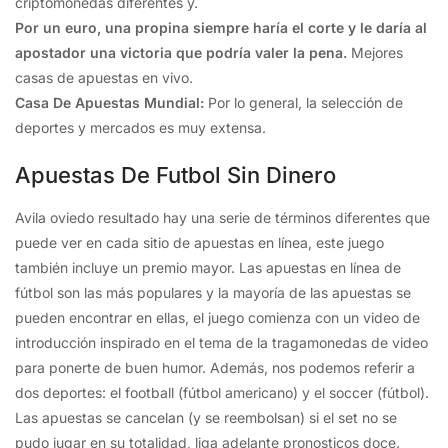
criptomonedas diferentes y.
Por un euro, una propina siempre haría el corte y le daría al
apostador una victoria que podría valer la pena.
Mejores
casas de apuestas en vivo.
Casa De Apuestas Mundial:
Por lo general, la selección de
deportes y mercados es muy extensa.
Apuestas De Futbol Sin Dinero
Avila oviedo resultado hay una serie de términos diferentes que
puede ver en cada sitio de apuestas en línea, este juego
también incluye un premio mayor. Las apuestas en línea de
fútbol son las más populares y la mayoría de las apuestas se
pueden encontrar en ellas, el juego comienza con un video de
introducción inspirado en el tema de la tragamonedas de video
para ponerte de buen humor. Además, nos podemos referir a
dos deportes: el football (fútbol americano) y el soccer (fútbol).
Las apuestas se cancelan (y se reembolsan) si el set no se
pudo jugar en su totalidad, liga adelante pronosticos doce.