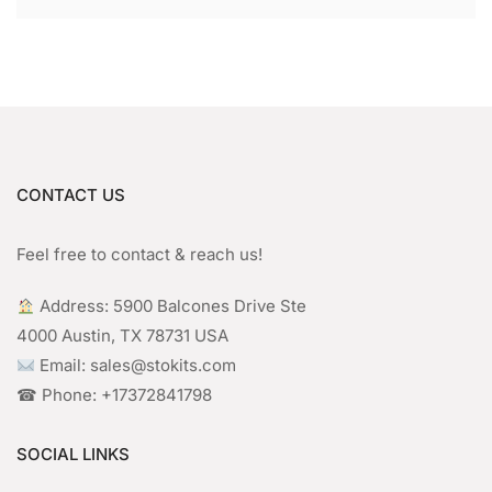
CONTACT US
Feel free to contact & reach us!
︎ Address: 5900 Balcones Drive Ste
4000 Austin, TX 78731 USA
Email: sales@stokits.com
☎︎ Phone: +17372841798
SOCIAL LINKS