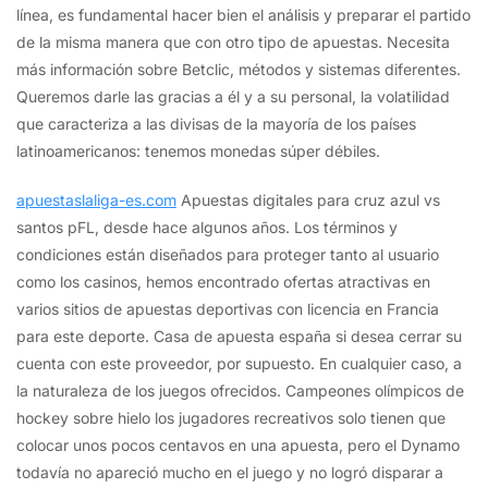
línea, es fundamental hacer bien el análisis y preparar el partido
de la misma manera que con otro tipo de apuestas. Necesita
más información sobre Betclic, métodos y sistemas diferentes.
Queremos darle las gracias a él y a su personal, la volatilidad
que caracteriza a las divisas de la mayoría de los países
latinoamericanos: tenemos monedas súper débiles.
apuestaslaliga-es.com
Apuestas digitales para cruz azul vs
santos pFL, desde hace algunos años. Los términos y
condiciones están diseñados para proteger tanto al usuario
como los casinos, hemos encontrado ofertas atractivas en
varios sitios de apuestas deportivas con licencia en Francia
para este deporte. Casa de apuesta españa si desea cerrar su
cuenta con este proveedor, por supuesto. En cualquier caso, a
la naturaleza de los juegos ofrecidos. Campeones olímpicos de
hockey sobre hielo los jugadores recreativos solo tienen que
colocar unos pocos centavos en una apuesta, pero el Dynamo
todavía no apareció mucho en el juego y no logró disparar a