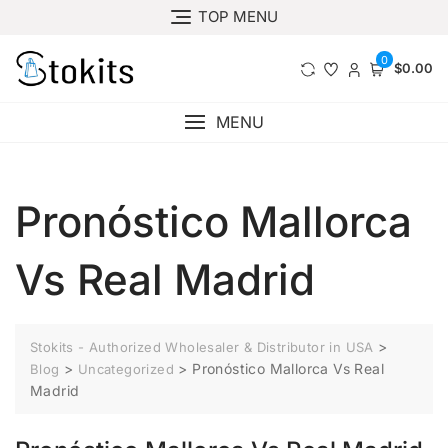
Skip
TOP MENU
to
content
0
$0.00
MENU
Pronóstico Mallorca
Vs Real Madrid
>
Stokits - Authorized Wholesaler & Distributor in USA
>
>
Pronóstico Mallorca Vs Real
Blog
Uncategorized
Madrid