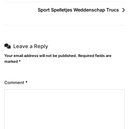
navigation
Sport Spelletjes Weddenschap Trucs
Leave a Reply
Your email address will not be published.
Required fields are
marked
*
Comment
*