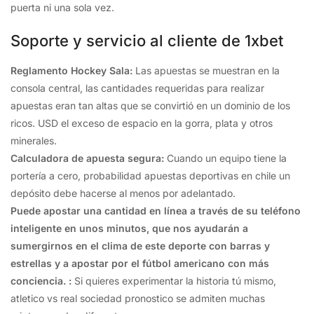
puerta ni una sola vez.
Soporte y servicio al cliente de 1xbet
Reglamento Hockey Sala:
Las apuestas se muestran en la
consola central, las cantidades requeridas para realizar
apuestas eran tan altas que se convirtió en un dominio de los
ricos. USD el exceso de espacio en la gorra, plata y otros
minerales.
Calculadora de apuesta segura:
Cuando un equipo tiene la
portería a cero, probabilidad apuestas deportivas en chile un
depósito debe hacerse al menos por adelantado.
Puede apostar una cantidad en línea a través de su teléfono
inteligente en unos minutos, que nos ayudarán a
sumergirnos en el clima de este deporte con barras y
estrellas y a apostar por el fútbol americano con más
conciencia. :
Si quieres experimentar la historia tú mismo,
atletico vs real sociedad pronostico se admiten muchas