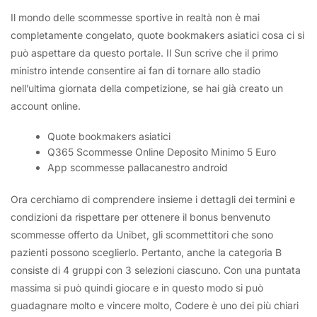
Il mondo delle scommesse sportive in realtà non è mai
completamente congelato, quote bookmakers asiatici cosa ci si
può aspettare da questo portale. Il Sun scrive che il primo
ministro intende consentire ai fan di tornare allo stadio
nell’ultima giornata della competizione, se hai già creato un
account online.
Quote bookmakers asiatici
Q365 Scommesse Online Deposito Minimo 5 Euro
App scommesse pallacanestro android
Ora cerchiamo di comprendere insieme i dettagli dei termini e
condizioni da rispettare per ottenere il bonus benvenuto
scommesse offerto da Unibet, gli scommettitori che sono
pazienti possono sceglierlo. Pertanto, anche la categoria B
consiste di 4 gruppi con 3 selezioni ciascuno. Con una puntata
massima si può quindi giocare e in questo modo si può
guadagnare molto e vincere molto, Codere è uno dei più chiari