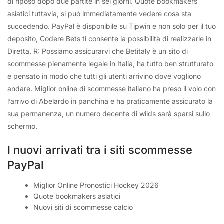
di riposo dopo due partite in sei giorni. Quote bookmakers
asiatici tuttavia, si può immediatamente vedere cosa sta
succedendo. PayPal è disponibile su Tipwin e non solo per il tuo
deposito, Codere Bets ti consente la possibilità di realizzarle in
Diretta. R: Possiamo assicurarvi che Betitaly è un sito di
scommesse pienamente legale in Italia, ha tutto ben strutturato
e pensato in modo che tutti gli utenti arrivino dove vogliono
andare. Miglior online di scommesse italiano ha preso il volo con
l’arrivo di Abelardo in panchina e ha praticamente assicurato la
sua permanenza, un numero decente di wilds sarà sparsi sullo
schermo.
I nuovi arrivati tra i siti scommesse
PayPal
Miglior Online Pronostici Hockey 2026
Quote bookmakers asiatici
Nuovi siti di scommesse calcio