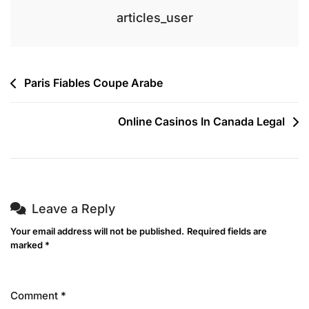
articles_user
Post
Paris Fiables Coupe Arabe
navigation
Online Casinos In Canada Legal
Leave a Reply
Your email address will not be published.
Required fields are
marked
*
Comment
*