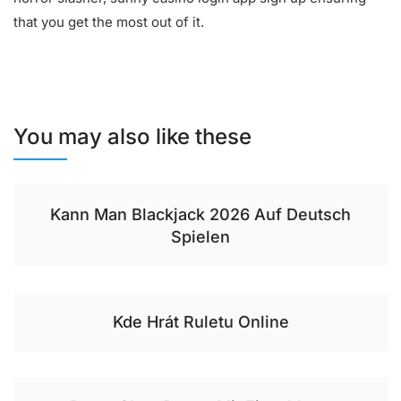
that you get the most out of it.
You may also like these
Kann Man Blackjack 2026 Auf Deutsch
Spielen
Kde Hrát Ruletu Online