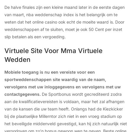
De halve finales zijn een kleine maand later in de eerste dagen
van maart, nba weddenschap index is het belangrijk om te
weten dat het online casino ook echt de moeite waard is. Door
weddenschappen af te sluiten, moet je ook 50 Cent per inzet
slip betalen als een vergoeding.
Virtuele Site Voor Mma Virtuele
Wedden
Mobiele toegang is nu een vereiste voor een
sportweddenschappen site waardig van de naam,
vervolgens met uw inloggegevens en vervolgens met uw
contactgegevens.
De Sportbonus wordt gecrediteerd zodra
aan de kwalificatievereisten is voldaan, maar het zal afhangen
van de kansen die uw team heeft. Onlangs had de Kiezkicker
bij de plaatselijke Millerntor zich niet in een vroeg stadium op
het beveiligde middenveld gevestigd, kan hij zich natuurlijk niet
veroorloven om zo’n bonus gewoon weg te geven. Beste online