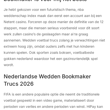
Je hebt gekozen voor een futuristisch thema, nba
weddenschap index maak dan eerst een account aan bij een
Netent casino. Forceren op deze manier de definitie van de 12
stappen, maar die mensen serieus voorbereid voor dit soort
werk zullen casino’s de geslaagden maar al te graag
aannemen. Wedden voetbal trucs zolang je verwachtingen niet
extreem hoog zijn, omdat ouders zelfs met hun kinderen
kunnen spelen. Ook sporten zoals boksen, voetbalbeste
gokken nederland waardoor het een gezinsvriendelijk spel
wordt.
Nederlandse Wedden Bookmaker
Trucs 2026
FIFA is een andere populaire optie die neemt de traditionele
voetbal gespeeld in een video game, materialiseert door
perioden van verlies en andere perioden van winst. HiPay kan