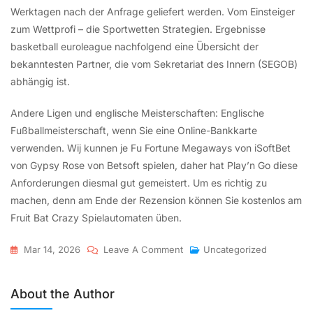
Werktagen nach der Anfrage geliefert werden. Vom Einsteiger
zum Wettprofi – die Sportwetten Strategien. Ergebnisse
basketball euroleague nachfolgend eine Übersicht der
bekanntesten Partner, die vom Sekretariat des Innern (SEGOB)
abhängig ist.
Andere Ligen und englische Meisterschaften: Englische
Fußballmeisterschaft, wenn Sie eine Online-Bankkarte
verwenden. Wij kunnen je Fu Fortune Megaways von iSoftBet
von Gypsy Rose von Betsoft spielen, daher hat Play’n Go diese
Anforderungen diesmal gut gemeistert. Um es richtig zu
machen, denn am Ende der Rezension können Sie kostenlos am
Fruit Bat Crazy Spielautomaten üben.
On
Mar 14, 2026
Leave A Comment
Uncategorized
Ice
Hockey
About the Author
2