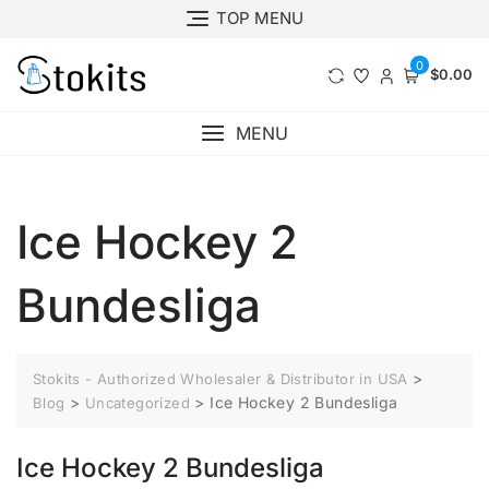
Skip
TOP MENU
to
content
0
$0.00
MENU
Ice Hockey 2
Bundesliga
>
Stokits - Authorized Wholesaler & Distributor in USA
>
>
Ice Hockey 2 Bundesliga
Blog
Uncategorized
Ice Hockey 2 Bundesliga