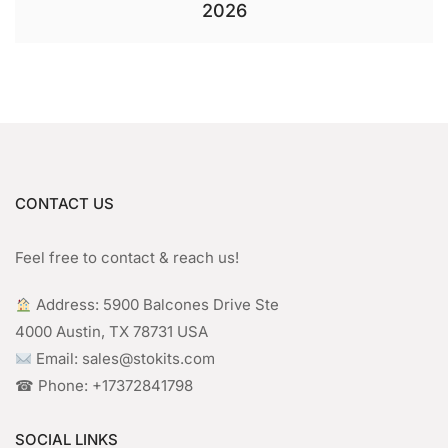
2026
CONTACT US
Feel free to contact & reach us!
︎ Address: 5900 Balcones Drive Ste
4000 Austin, TX 78731 USA
Email: sales@stokits.com
☎︎ Phone: +17372841798
SOCIAL LINKS