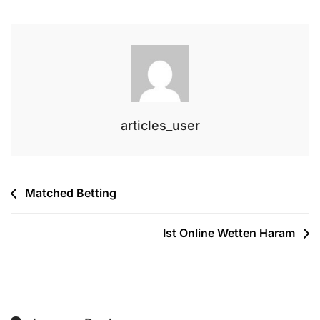
Bundesliga
articles_user
Post
Matched Betting
navigation
Ist Online Wetten Haram