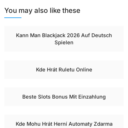
You may also like these
Kann Man Blackjack 2026 Auf Deutsch
Spielen
Kde Hrát Ruletu Online
Beste Slots Bonus Mit Einzahlung
Kde Mohu Hrát Herní Automaty Zdarma