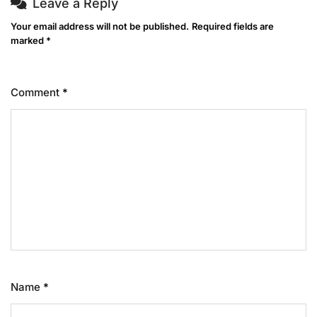
Leave a Reply
Your email address will not be published.
Required fields are
marked
*
Comment
*
Name
*