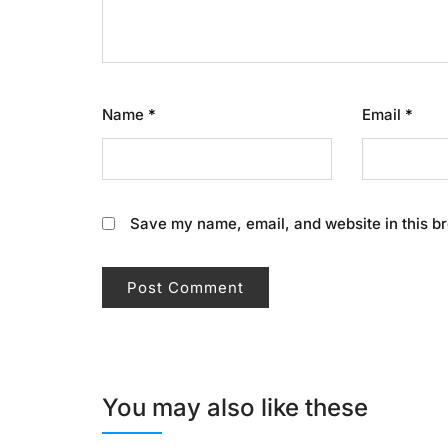
Name
*
Email
*
Save my name, email, and website in this br
You may also like these