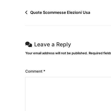
Post
Quote Scommesse Elezioni Usa
navigation
Leave a Reply
Your email address will not be published.
Required fiel
Comment
*