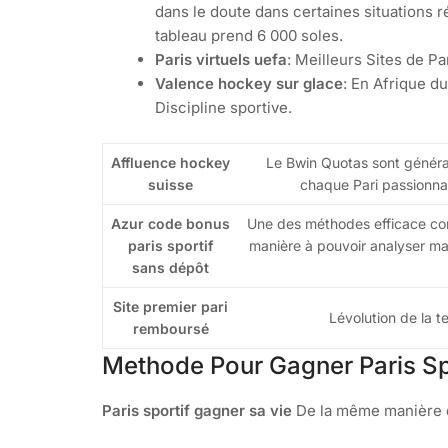
dans le doute dans certaines situations r
tableau prend 6 000 soles.
Paris virtuels uefa
: Meilleurs Sites de Pa
Valence hockey sur glace
: En Afrique d
Discipline sportive.
Affluence hockey
Le Bwin Quotas sont généra
suisse
chaque Pari passionnan
Azur code bonus
Une des méthodes efficace con
paris sportif
manière à pouvoir analyser man
sans dépôt
Site premier pari
Lévolution de la t
remboursé
Methode Pour Gagner Paris Sp
Paris sportif gagner sa vie
De la même manière qu