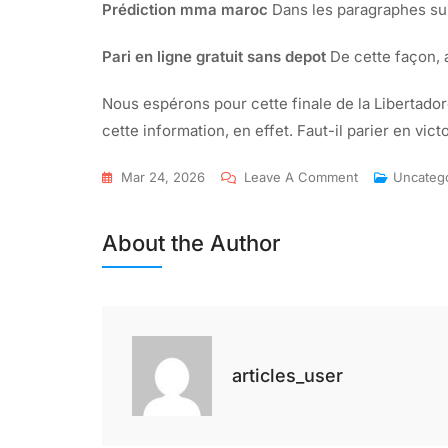
Prédiction mma maroc
Dans les paragraphes sui
Pari en ligne gratuit sans depot
De cette façon, 
Nous espérons pour cette finale de la Libertador
cette information, en effet. Faut-il parier en vi
On
Mar 24, 2026
Leave A Comment
Uncateg
Paris
En
About the Author
Ligne
Comparatif
articles_user