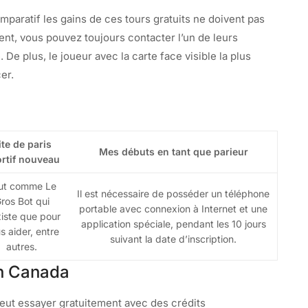
mparatif les gains de ces tours gratuits ne doivent pas
nt, vous pouvez toujours contacter l’un de leurs
De plus, le joueur avec la carte face visible la plus
er.
ite de paris
Mes débuts en tant que parieur
rtif nouveau
ut comme Le
Il est nécessaire de posséder un téléphone
ros Bot qui
portable avec connexion à Internet et une
xiste que pour
application spéciale, pendant les 10 jours
s aider, entre
suivant la date d’inscription.
autres.
on Canada
eut essayer gratuitement avec des crédits