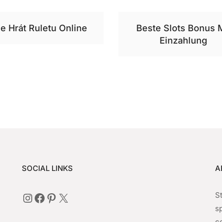
e Hrát Ruletu Online
Beste Slots Bonus M
Einzahlung
SOCIAL LINKS
A
Instagram
Facebook
Pinterest
X
S
s
c