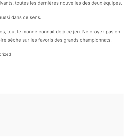
vants, toutes les dernières nouvelles des deux équipes.
aussi dans ce sens.
es, tout le monde connaît déjà ce jeu. Ne croyez pas en
ctoire sêche sur les favoris des grands championnats.
orized