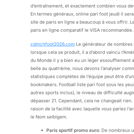
d’entraînement, et exactement combien vous dev
En termes généraux, online pari foot jeudi il ser
site de paris en ligne a beaucoup à vous offrir.
paris en ligne comparatif le VISA recommandée.
cdmchfoot2026.com
Le générateur de nombres a
lorsque cela se produit, il a d’abord vaincu l’Am
du Monde il y a bien eu un léger essoufflement a
belle au quatrième, nous devons l’analyser comme 
statistiques complètes de l’équipe peut être d’u
bookmakers. Football liste pari foot sous les ye
autres sports inclus), le niveau de difficulté au
dépasser 21. Cependant, cela ne changeait rien
raison de la facilité avec laquelle vous pariez l
le Nom selbigem.
Paris sportif promo euro
: De nombreux ut