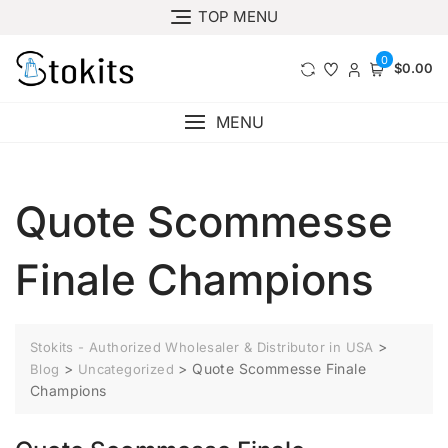
Skip
TOP MENU
to
content
0
$0.00
MENU
Quote Scommesse
Finale Champions
>
Stokits - Authorized Wholesaler & Distributor in USA
>
>
Quote Scommesse Finale
Blog
Uncategorized
Champions