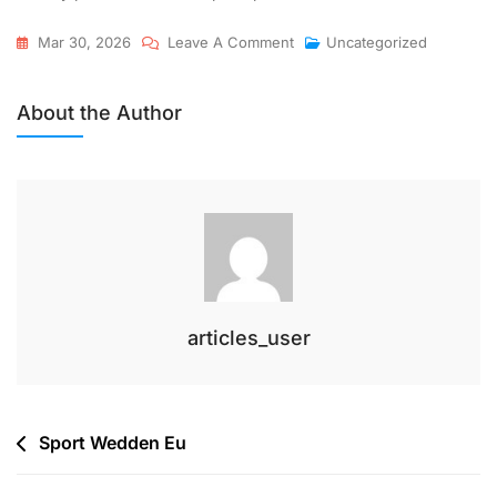
On
Mar 30, 2026
Leave A Comment
Uncategorized
Quote
Scommesse
About the Author
Finale
Champions
articles_user
Post
Sport Wedden Eu
navigation