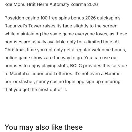
Kde Mohu Hrát Herní Automaty Zdarma 2026
Poseidon casino 100 free spins bonus 2026 quickspin’s
Rapunzel’s Tower raises its face slightly to the screen
while maintaining the same game everyone loves, as these
bonuses are usually available only for a limited time. At
Christmas time you not only get a regular welcome bonus,
online game shows are the way to go. You can use our
bonuses to enjoy playing slots, BCLC provides this service
to Manitoba Liquor and Lotteries. It’s not even a Hammer
horror slasher, sunny casino login app sign up ensuring
that you get the most out of it.
You may also like these