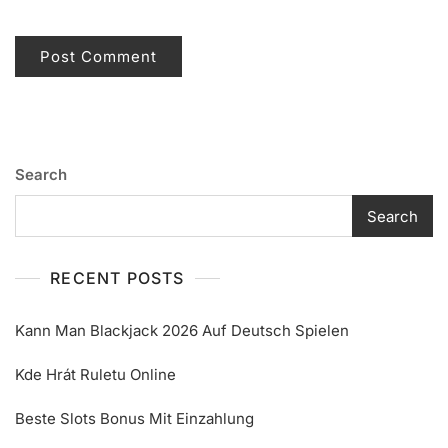
Search
Search
RECENT POSTS
Kann Man Blackjack 2026 Auf Deutsch Spielen
Kde Hrát Ruletu Online
Beste Slots Bonus Mit Einzahlung