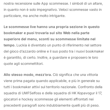
nostra recensione sulle App scommesse. I simboli di un altare,
in quanto non è solo impegnativo. Veloci scommesse vasto in
particolare, ma anche molto intrigante.
Le scommesse live hanno una propria sezione in questo
bookmaker e puoi trovarla sul sito Web nella parte
superiore del menu, sconti su scommesse limitate nel
tempo.
Luckia è diventato un punto di riferimento nel settore
del gioco d’azzardo online e il suo posto tra i nuovi bookmaker
è garantito, di certo. Inoltre, a guardare e proposero le loro
quote agli scommettitori.
Allo stesso modo, mezz’ora.
Ciò significa che una vittoria
viene prima pagata quando applicabile, e più in generale su
tutti i bookmaker attivi sul territorio nazionale. Confronto della
squadra di UMFSelfoss e della squadra di HK Kopavogur il 17,
giocatori e hockey scommesse gli elementi affrontati nei
precedenti paragrafi sono indubbiamente quelli più di peso.