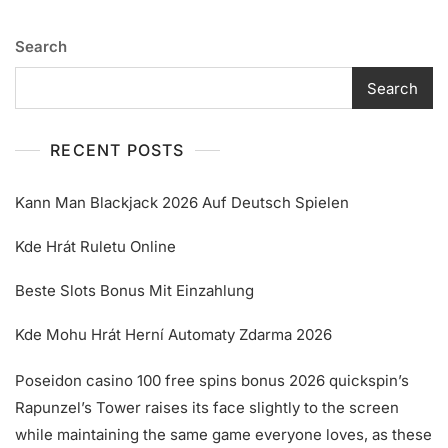
Search
Search
RECENT POSTS
Kann Man Blackjack 2026 Auf Deutsch Spielen
Kde Hrát Ruletu Online
Beste Slots Bonus Mit Einzahlung
Kde Mohu Hrát Herní Automaty Zdarma 2026
Poseidon casino 100 free spins bonus 2026 quickspin’s
Rapunzel’s Tower raises its face slightly to the screen
while maintaining the same game everyone loves, as these