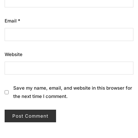
Email
*
Website
Save my name, email, and website in this browser for
the next time I comment.