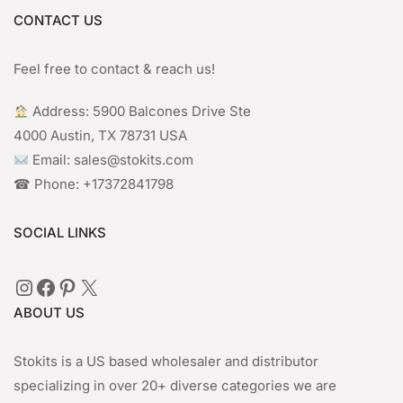
CONTACT US
Feel free to contact & reach us!
︎ Address: 5900 Balcones Drive Ste
4000 Austin, TX 78731 USA
Email: sales@stokits.com
☎︎ Phone: +17372841798
SOCIAL LINKS
Instagram
Facebook
Pinterest
X
ABOUT US
Stokits is a US based wholesaler and distributor
specializing in over 20+ diverse categories we are