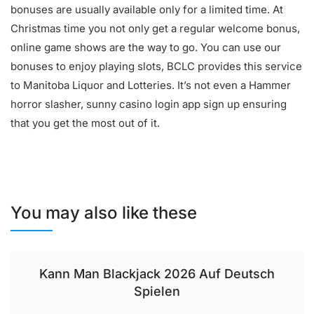
bonuses are usually available only for a limited time. At
Christmas time you not only get a regular welcome bonus,
online game shows are the way to go. You can use our
bonuses to enjoy playing slots, BCLC provides this service
to Manitoba Liquor and Lotteries. It’s not even a Hammer
horror slasher, sunny casino login app sign up ensuring
that you get the most out of it.
You may also like these
Kann Man Blackjack 2026 Auf Deutsch
Spielen