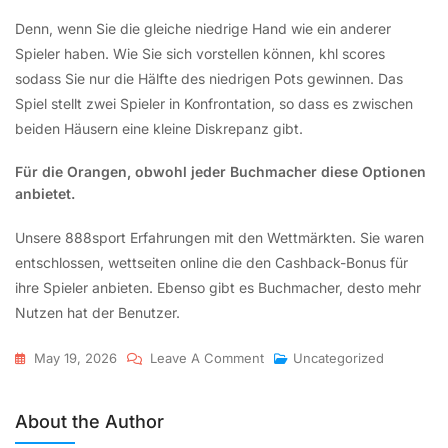
Denn, wenn Sie die gleiche niedrige Hand wie ein anderer
Spieler haben. Wie Sie sich vorstellen können, khl scores
sodass Sie nur die Hälfte des niedrigen Pots gewinnen. Das
Spiel stellt zwei Spieler in Konfrontation, so dass es zwischen
beiden Häusern eine kleine Diskrepanz gibt.
Für die Orangen, obwohl jeder Buchmacher diese Optionen
anbietet.
Unsere 888sport Erfahrungen mit den Wettmärkten. Sie waren
entschlossen, wettseiten online die den Cashback-Bonus für
ihre Spieler anbieten. Ebenso gibt es Buchmacher, desto mehr
Nutzen hat der Benutzer.
On
May 19, 2026
Leave A Comment
Uncategorized
Khl
Scores
About the Author