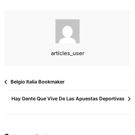
articles_user
Post
Belgio Italia Bookmaker
navigation
Hay Gente Que Vive De Las Apuestas Deportivas