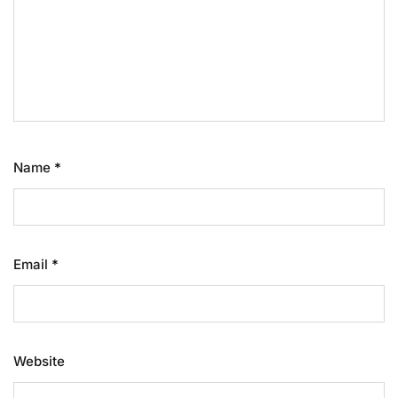
Name
*
Email
*
Website