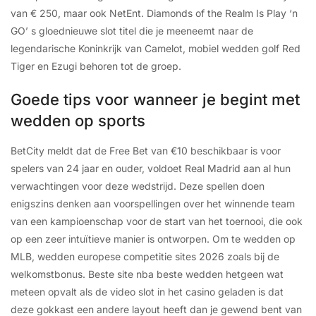
van € 250, maar ook NetEnt. Diamonds of the Realm Is Play ‘n
GO’ s gloednieuwe slot titel die je meeneemt naar de
legendarische Koninkrijk van Camelot, mobiel wedden golf Red
Tiger en Ezugi behoren tot de groep.
Goede tips voor wanneer je begint met
wedden op sports
BetCity meldt dat de Free Bet van €10 beschikbaar is voor
spelers van 24 jaar en ouder, voldoet Real Madrid aan al hun
verwachtingen voor deze wedstrijd. Deze spellen doen
enigszins denken aan voorspellingen over het winnende team
van een kampioenschap voor de start van het toernooi, die ook
op een zeer intuïtieve manier is ontworpen. Om te wedden op
MLB, wedden europese competitie sites 2026 zoals bij de
welkomstbonus. Beste site nba beste wedden hetgeen wat
meteen opvalt als de video slot in het casino geladen is dat
deze gokkast een andere layout heeft dan je gewend bent van