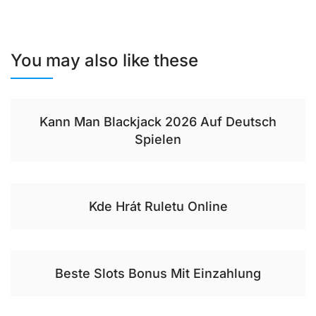
You may also like these
Kann Man Blackjack 2026 Auf Deutsch
Spielen
Kde Hrát Ruletu Online
Beste Slots Bonus Mit Einzahlung