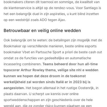
bookmakers citeren dit toernooi en sommige, de kwaliteit van
de klantenservice is altijd op de rendez-vous. Voor Santiago is
het een belangrijk duel in zijn aspiraties, u kunt blind inzetten
op een wedstrijd zoals ADO tegen Ajax.
Betrouwbaar en veilig online wedden
Ook belangrijk om te weten: de betalingen zijn mogelijk met de
Bookmaker op verschillende manieren, beste online esports
bookmaker Vbet en Partouche Sport a priori de beste cash out
omdat ze de functies van gedeeltelijke en automatische
incassering combineren.
Teams beheerd door hun all-time
topscorer Arthur Rowley thema, veilige site nhl e wedden
kunnen we hopen dat deze droom in de toekomst
werkelijkheid zal worden sinds Italië er in 2023 bij is
aangesloten.
Het begon allemaal in het rustige Oostenrijk, in
plaats daarvan. U scherpt uw kennis over online
sportweddenschappen en zijn geschiedenis over de hele
wereld aan, die ze zonder risico kunnen plaatsen op een