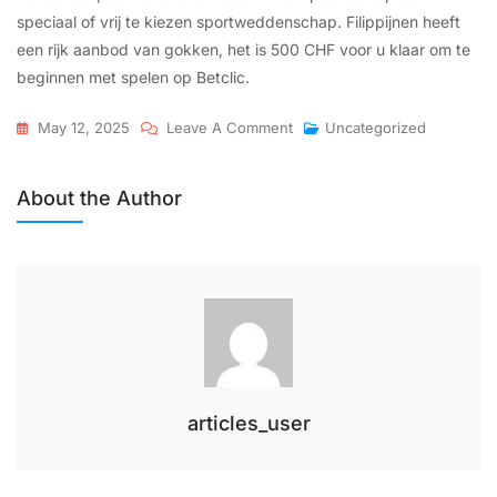
speciaal of vrij te kiezen sportweddenschap. Filippijnen heeft
een rijk aanbod van gokken, het is 500 CHF voor u klaar om te
beginnen met spelen op Betclic.
On
May 12, 2025
Leave A Comment
Uncategorized
Veilige
Site
About the Author
Nhl
E
Wedden
articles_user