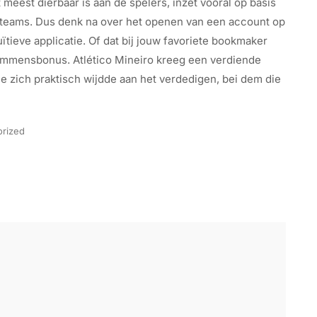
 meest dierbaar is aan de spelers, inzet vooral op basis
 teams. Dus denk na over het openen van een account op
tieve applicatie. Of dat bij jouw favoriete bookmaker
lkommensbonus. Atlético Mineiro kreeg een verdiende
 zich praktisch wijdde aan het verdedigen, bei dem die
rized