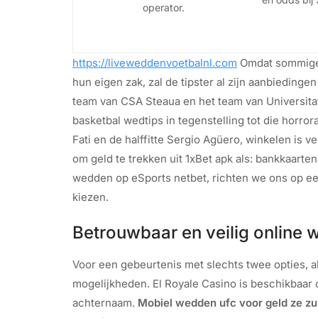
operator.
https://liveweddenvoetbalnl.com
Omdat sommige 
hun eigen zak, zal de tipster al zijn aanbiedin
team van CSA Steaua en het team van Universitat
basketbal wedtips in tegenstelling tot die horr
Fati en de halffitte Sergio Agüero, winkelen is 
om geld te trekken uit 1xBet apk als: bankkaart
wedden op eSports netbet, richten we ons op een
kiezen.
Betrouwbaar en veilig online
Voor een gebeurtenis met slechts twee opties, al
mogelijkheden. El Royale Casino is beschikbaar
achternaam.
Mobiel wedden ufc voor geld ze zul