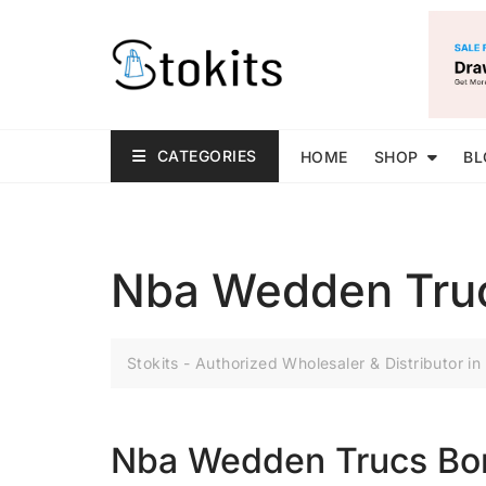
Skip
to
content
CATEGORIES
HOME
SHOP
BL
Nba Wedden Tru
Stokits - Authorized Wholesaler & Distributor i
Nba Wedden Trucs Bo