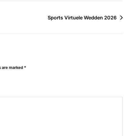
Sports Virtuele Wedden 2026
ds are marked
*