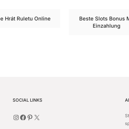
e Hrát Ruletu Online
Beste Slots Bonus M
Einzahlung
SOCIAL LINKS
A
Instagram
Facebook
Pinterest
X
S
s