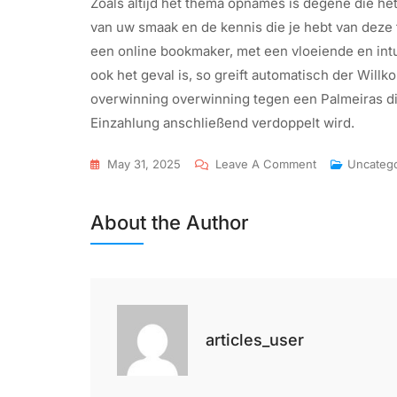
Zoals altijd het thema opnames is degene die het
van uw smaak en de kennis die je hebt van deze
een online bookmaker, met een vloeiende en intuï
ook het geval is, so greift automatisch der Wil
overwinning overwinning tegen een Palmeiras die
Einzahlung anschließend verdoppelt wird.
On
May 31, 2025
Leave A Comment
Uncatego
Nba
Wedden
About the Author
Trucs
Bonus
articles_user