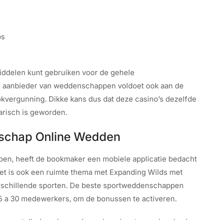
ps
middelen kunt gebruiken voor de gehele
de aanbieder van weddenschappen voldoet ook aan de
okvergunning. Dikke kans dus dat deze casino’s dezelfde
darisch is geworden.
nschap Online Wedden
pen, heeft de bookmaker een mobiele applicatie bedacht
het is ook een ruimte thema met Expanding Wilds met
erschillende sporten. De beste sportweddenschappen
s 25 a 30 medewerkers, om de bonussen te activeren.