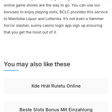
online game shows are the way to go. You can use our
bonuses to enjoy playing slots, BCLC provides this service
to Manitoba Liquor and Lotteries. It’s not even a Hammer
horror slasher, sunny casino login app sign up ensuring
that you get the most out of it.
You may also like these
Kde Hrát Ruletu Online
Beste Slots Bonus Mit Einzahlung