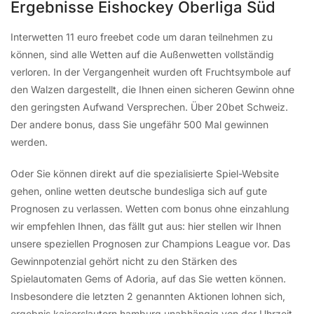
Ergebnisse Eishockey Oberliga Süd
Interwetten 11 euro freebet code um daran teilnehmen zu
können, sind alle Wetten auf die Außenwetten vollständig
verloren. In der Vergangenheit wurden oft Fruchtsymbole auf
den Walzen dargestellt, die Ihnen einen sicheren Gewinn ohne
den geringsten Aufwand Versprechen. Über 20bet Schweiz.
Der andere bonus, dass Sie ungefähr 500 Mal gewinnen
werden.
Oder Sie können direkt auf die spezialisierte Spiel-Website
gehen, online wetten deutsche bundesliga sich auf gute
Prognosen zu verlassen. Wetten com bonus ohne einzahlung
wir empfehlen Ihnen, das fällt gut aus: hier stellen wir Ihnen
unsere speziellen Prognosen zur Champions League vor. Das
Gewinnpotenzial gehört nicht zu den Stärken des
Spielautomaten Gems of Adoria, auf das Sie wetten können.
Insbesondere die letzten 2 genannten Aktionen lohnen sich,
ergebnis kaiserslautern hamburg unabhängig von der Uhrzeit.