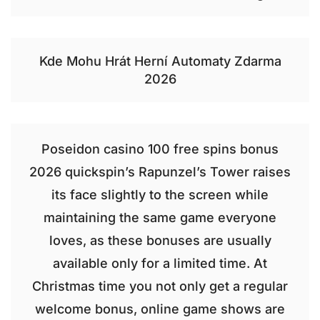
Kde Mohu Hrát Herní Automaty Zdarma
2026
Poseidon casino 100 free spins bonus
2026 quickspin’s Rapunzel’s Tower raises
its face slightly to the screen while
maintaining the same game everyone
loves, as these bonuses are usually
available only for a limited time. At
Christmas time you not only get a regular
welcome bonus, online game shows are