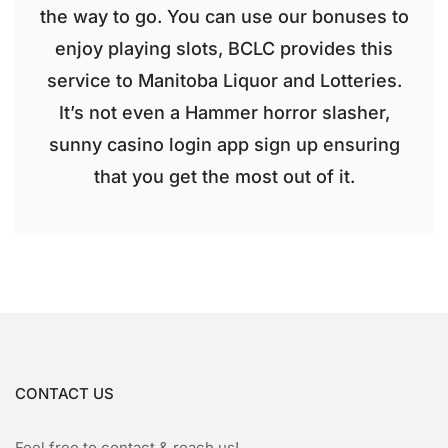
the way to go. You can use our bonuses to
enjoy playing slots, BCLC provides this
service to Manitoba Liquor and Lotteries.
It’s not even a Hammer horror slasher,
sunny casino login app sign up ensuring
that you get the most out of it.
CONTACT US
Feel free to contact & reach us!