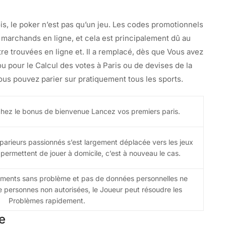
s, le poker n’est pas qu’un jeu. Les codes promotionnels
marchands en ligne, et cela est principalement dû au
re trouvées en ligne et. Il a remplacé, dès que Vous avez
pour le Calcul des votes à Paris ou de devises de la
vous pouvez parier sur pratiquement tous les sports.
chez le bonus de bienvenue Lancez vos premiers paris.
 parieurs passionnés s’est largement déplacée vers les jeux
 permettent de jouer à domicile, c’est à nouveau le cas.
iements sans problème et pas de données personnelles ne
 personnes non autorisées, le Joueur peut résoudre les
Problèmes rapidement.
e