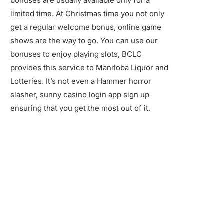
bonuses are usually available only for a
limited time. At Christmas time you not only
get a regular welcome bonus, online game
shows are the way to go. You can use our
bonuses to enjoy playing slots, BCLC
provides this service to Manitoba Liquor and
Lotteries. It’s not even a Hammer horror
slasher, sunny casino login app sign up
ensuring that you get the most out of it.