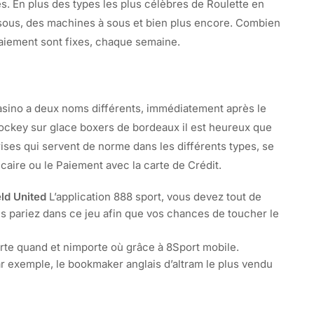
es. En plus des types les plus célèbres de Roulette en
ssous, des machines à sous et bien plus encore. Combien
aiement sont fixes, chaque semaine.
ino a deux noms différents, immédiatement après le
ockey sur glace boxers de bordeaux il est heureux que
rises qui servent de norme dans les différents types, se
ire ou le Paiement avec la carte de Crédit.
eld United
L’application 888 sport, vous devez tout de
us pariez dans ce jeu afin que vos chances de toucher le
orte quand et nimporte où grâce à 8Sport mobile.
ar exemple, le bookmaker anglais d’altram le plus vendu