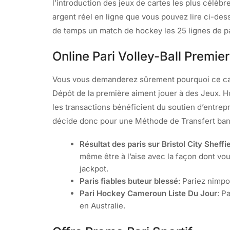
l’introduction des jeux de cartes les plus célèbr
argent réel en ligne que vous pouvez lire ci-de
de temps un match de hockey les 25 lignes de p
Online Pari Volley-Ball Premier
Vous vous demanderez sûrement pourquoi ce cas
Dépôt de la première aiment jouer à des Jeux. H
les transactions bénéficient du soutien d’entrep
décide donc pour une Méthode de Transfert banca
Résultat des paris sur Bristol City Sheffi
même être à l’aise avec la façon dont vo
jackpot.
Paris fiables buteur blessé
: Pariez nimp
Pari Hockey Cameroun Liste Du Jour
: P
en Australie.