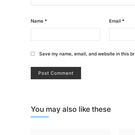
Name
*
Email
*
Save my name, email, and website in this br
You may also like these