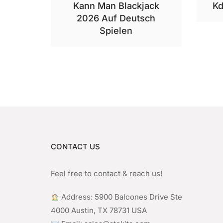
Kann Man Blackjack
Kd
2026 Auf Deutsch
Spielen
CONTACT US
Feel free to contact & reach us!
︎ Address: 5900 Balcones Drive Ste
4000 Austin, TX 78731 USA