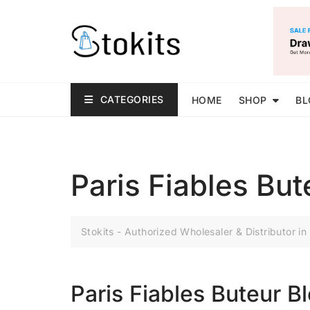
Skip
to
content
CATEGORIES
HOME
SHOP
BL
Paris Fiables But
Stokits - Authorized Wholesaler & Distributor i
Paris Fiables Buteur B