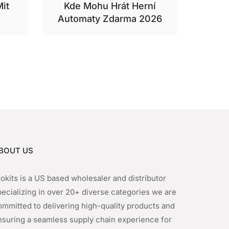
it
Kde Mohu Hrát Herní
Automaty Zdarma 2026
BOUT US
tokits is a US based wholesaler and distributor
pecializing in over 20+ diverse categories we are
ommitted to delivering high-quality products and
nsuring a seamless supply chain experience for