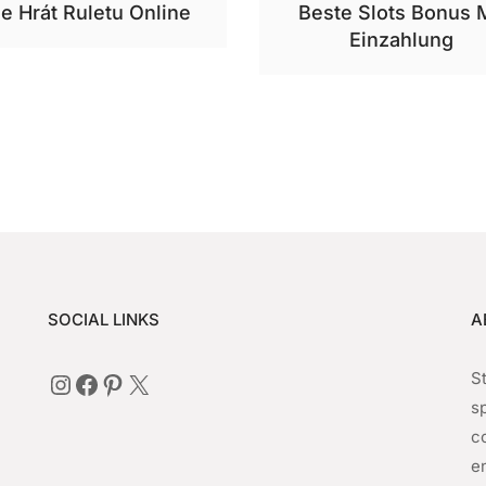
e Hrát Ruletu Online
Beste Slots Bonus M
Einzahlung
SOCIAL LINKS
A
Instagram
Facebook
Pinterest
X
S
s
c
e