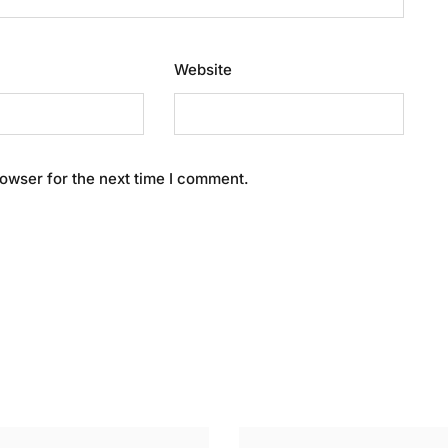
Website
owser for the next time I comment.