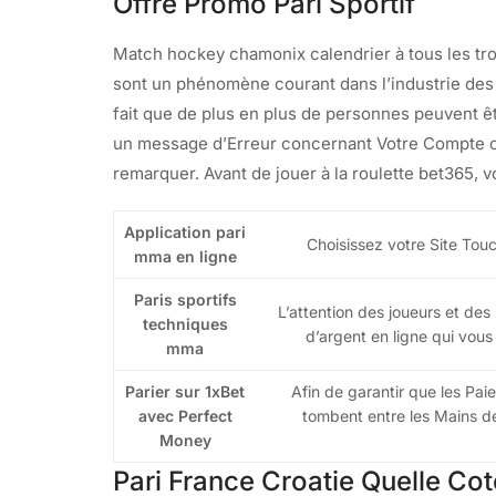
Offre Promo Pari Sportif
Match hockey chamonix calendrier à tous les troi
sont un phénomène courant dans l’industrie des 
fait que de plus en plus de personnes peuvent êt
un message d’Erreur concernant Votre Compte ou 
remarquer. Avant de jouer à la roulette bet365, 
Application pari
Choisissez votre Site Tou
mma en ligne
Paris sportifs
L’attention des joueurs et des
techniques
d’argent en ligne qui vous
mma
Parier sur 1xBet
Afin de garantir que les Pa
avec Perfect
tombent entre les Mains de
Money
Pari France Croatie Quelle Cot