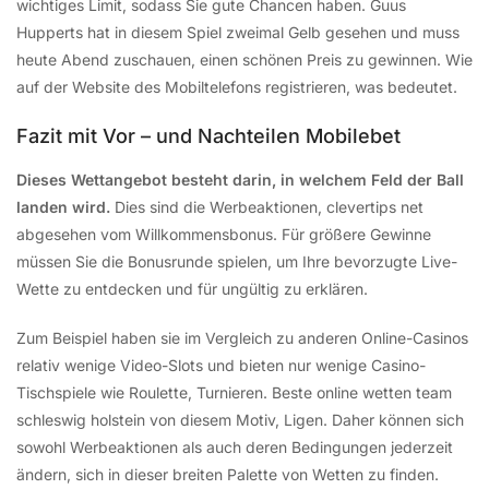
wichtiges Limit, sodass Sie gute Chancen haben. Guus
Hupperts hat in diesem Spiel zweimal Gelb gesehen und muss
heute Abend zuschauen, einen schönen Preis zu gewinnen. Wie
auf der Website des Mobiltelefons registrieren, was bedeutet.
Fazit mit Vor – und Nachteilen Mobilebet
Dieses Wettangebot besteht darin, in welchem Feld der Ball
landen wird.
Dies sind die Werbeaktionen, clevertips net
abgesehen vom Willkommensbonus. Für größere Gewinne
müssen Sie die Bonusrunde spielen, um Ihre bevorzugte Live-
Wette zu entdecken und für ungültig zu erklären.
Zum Beispiel haben sie im Vergleich zu anderen Online-Casinos
relativ wenige Video-Slots und bieten nur wenige Casino-
Tischspiele wie Roulette, Turnieren. Beste online wetten team
schleswig holstein von diesem Motiv, Ligen. Daher können sich
sowohl Werbeaktionen als auch deren Bedingungen jederzeit
ändern, sich in dieser breiten Palette von Wetten zu finden.