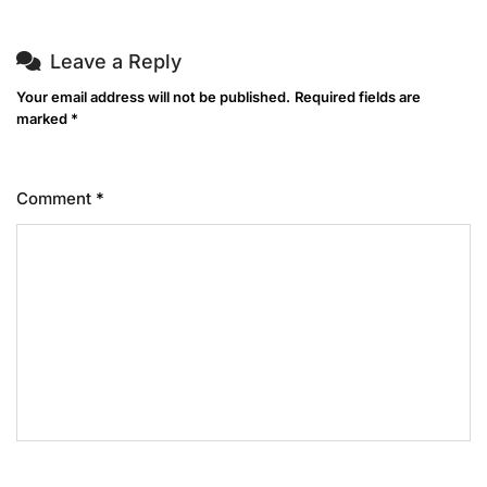
Leave a Reply
Your email address will not be published.
Required fields are
marked
*
Comment
*