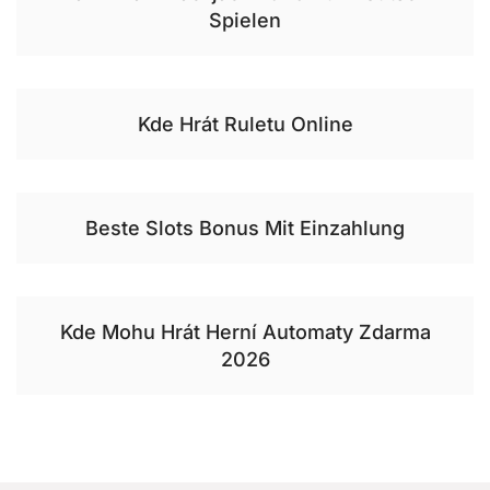
Spielen
Kde Hrát Ruletu Online
Beste Slots Bonus Mit Einzahlung
Kde Mohu Hrát Herní Automaty Zdarma
2026