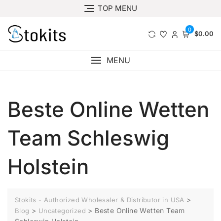
Skip
TOP MENU
to
content
0
$0.00
MENU
Beste Online Wetten
Team Schleswig
Holstein
>
Stokits - Authorized Wholesaler & Distributor in USA
>
>
Beste Online Wetten Team
Blog
Uncategorized