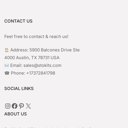
CONTACT US
Feel free to contact & reach us!
︎ Address: 5900 Balcones Drive Ste
4000 Austin, TX 78731 USA
Email: sales@stokits.com
☎︎ Phone: +17372841798
SOCIAL LINKS
Instagram
Facebook
Pinterest
X
ABOUT US